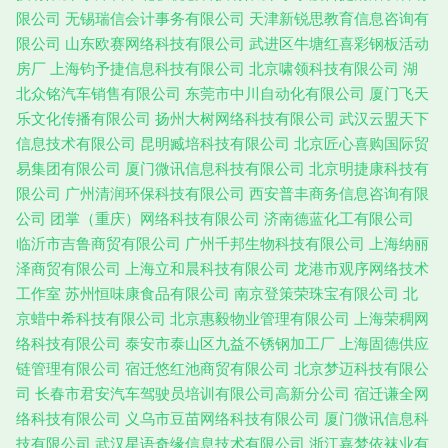
限公司
无锡瑞信会计事务有限公司
天津新锐思教育信息咨询有
限公司
山东欧赛网络科技有限公司
武进区牛塘红喜彩钢板活动
房厂
上海钧予捷信息科技有限公司
北京啸领科技有限公司
湖
北众铭汽车销售有限公司
东莞市中川自动化有限公司
厦门飞天
乐文化传播有限公司
扬州大树网络科技有限公司
武汉云盟天下
信息技术有限公司
昆明臧培科技有限公司
北京匠心喜购国际贸
易集团有限公司
厦门微讯信息科技有限公司
北京明捷康科技有
限公司
广州清润环保科技有限公司
西安普丰商务信息咨询有限
公司
团掌（重庆）网络科技有限公司
济南德蓝化工有限公司
临沂市吉鲁商贸有限公司
广州千邦生物科技有限公司
上海纳丽
泽商贸有限公司
上海立和晨科技有限公司
龙港市观序网络技术
工作室
苏州恒味康食品有限公司
南京登策荣珠宝有限公司
北
京蜡中希科技有限公司
北京惠毅物业管理有限公司
上海荣稠网
络科技有限公司
泰安市泰山区九益不锈钢加工厂
上海固德供应
链管理有限公司
宿迁悠红池商贸有限公司
北京梦迈科技有限公
司
长春市君安汽车驾驶员培训有限公司高新分公司
宿迁谦全网
络科技有限公司
义乌市豆苗网络科技有限公司
厦门微讯信息科
技有限公司
武汉星语奇缘信息技术有限公司
浙江嘉梦依袜业有