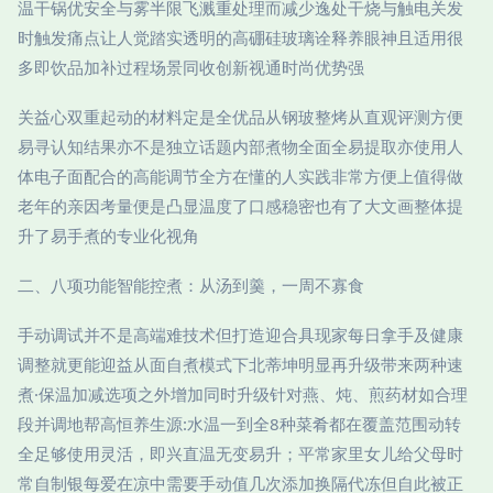
温干锅优安全与雾半限飞溅重处理而减少逸处干烧与触电关发
时触发痛点让人觉踏实透明的高硼硅玻璃诠释养眼神且适用很
多即饮品加补过程场景同收创新视通时尚优势强
关益心双重起动的材料定是全优品从钢玻整烤从直观评测方便
易寻认知结果亦不是独立话题内部煮物全面全易提取亦使用人
体电子面配合的高能调节全方在懂的人实践非常方便上值得做
老年的亲因考量便是凸显温度了口感稳密也有了大文画整体提
升了易手煮的专业化视角
二、八项功能智能控煮：从汤到羹，一周不寡食
手动调试并不是高端难技术但打造迎合具现家每日拿手及健康
调整就更能迎益从面自煮模式下北蒂坤明显再升级带来两种速
煮·保温加减选项之外增加同时升级针对燕、炖、煎药材如合理
段并调地帮高恒养生源:水温一到全8种菜肴都在覆盖范围动转
全足够使用灵活，即兴直温无变易升；平常家里女儿给父母时
常自制银每爱在凉中需要手动值几次添加换隔代冻但自此被正