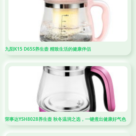
九阳K15 D65S养生壶 精致生活的健康伴侣
荣事达YSH8028养生壶 秋冬温润之选，一键煮出健康好气色