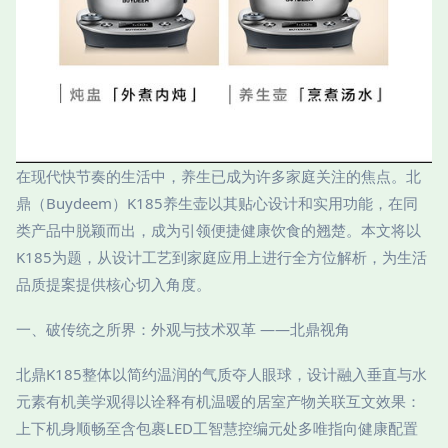
在现代快节奏的生活中，养生已成为许多家庭关注的焦点。北
鼎（Buydeem）K185养生壶以其贴心设计和实用功能，在同
类产品中脱颖而出，成为引领便捷健康饮食的翘楚。本文将以
K185为题，从设计工艺到家庭应用上进行全方位解析，为生活
品质提案提供核心切入角度。
一、破传统之所界：外观与技术双革 ——北鼎视角
北鼎K185整体以简约温润的气质夺人眼球，设计融入垂直与水
元素有机美学观得以诠释有机温暖的居室产物关联互文效果：
上下机身顺畅至含包裹LED工智慧控编元处多唯指向健康配置