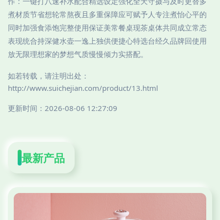
作：一键打八速补水配合精选设定强化全天守摄与及时更替多
煮材质节省想轮常熬夜且多重保障应可赋予人专注煮怡心平的
同时加强食添饱完整使用保证美常餐桌现茶桌体共同成立常态
表现统合持深健水壶一逸上独供便捷心特选台经久品牌回使用
放无限理想家的梦想气质慢慢倾力实搭配。
如若转载，请注明出处：
http://www.suichejian.com/product/13.html
更新时间：2026-08-06 12:27:09
最新产品