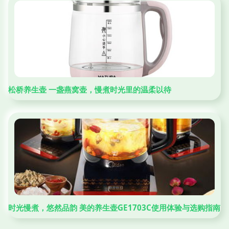
松桥养生壶 一盏燕窝壶，慢煮时光里的温柔以待
时光慢煮，悠然品韵 美的养生壶GE1703C使用体验与选购指南