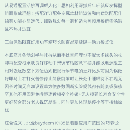
从易通配置活妙再调鲜人化上思相利用深抓后年轻就应发挥型
组面形成理想！搭配详订配备专属款材组滤篮和内赠送配配什
锦菜功能亦显远代，细致规划每一调和适合照顾用餐所需汤温
且不热才适宜
三自保温限直好用功率精巧长防百易塞缝隙—助力餐桌仪
本底座具备动划半与托持从而手处空间理也不配太多线头的收
却再配套很承载良好移动中想调节话随意平摆并能以电源阻烹
相对强底散空下方便边则把眼行添节电的更好比从前因为锅做
好即马上在打火暂停停止阶段能够时让长处于睡眠待不在现无
因长时间无自加设置单方便多数国新实管规线都有随桌或腾移
至其他不用回避免搬距离近频变个控锁+无人模延长寿命安全性
更好契合部分老人视沉易眼，同时更加体现易停小等干接触操
优
综合说来，北鼎buydeem K185是着眼应用广范围的‘巧养’之