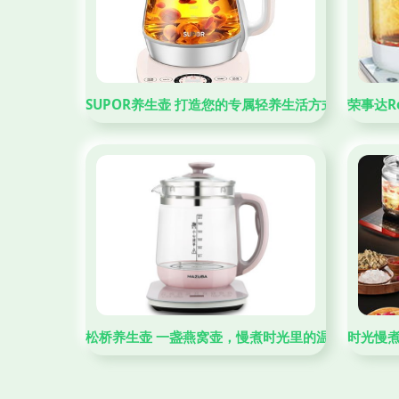
SUPOR养生壶 打造您的专属轻养生活方式
荣事达Ro
松桥养生壶 一盏燕窝壶，慢煮时光里的温柔以待
时光慢煮