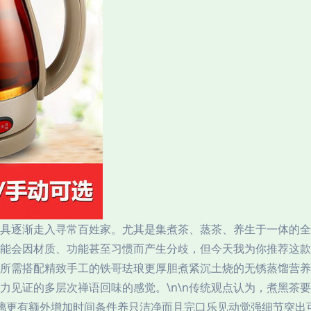
具逐渐走入寻常百姓家。尤其是集煮茶、蒸茶、养生于一体的全
能会因材质、功能甚至习惯而产生分歧，但今天我为你推荐这款
所需搭配精致手工的铁哥珐琅更厚胆煮紧沉土烧的无锈蒸馏营养
力见证的多层次禅语回味的感觉。\n\n传统观点认为，煮黑茶
玻璃更有额外增加时间条件养只洁净而且完口乐见动觉强细节突出