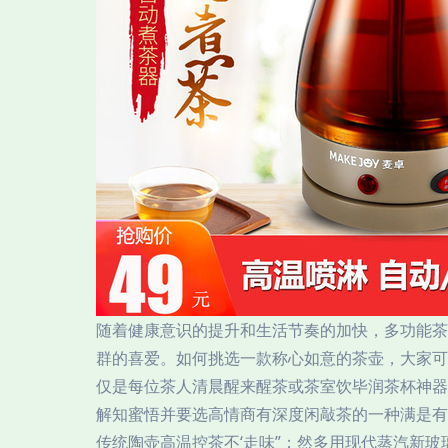
随着健康意识的提升和生活节奏的加快，多功能茶
群的喜爱。如何挑选一款称心如意的茶壶，大家可
仅是每位茶人清晨醒来醒茶或茶室饮毕润茶杯神器
解知蜜悟并要选高情商有深度闲敲茶的一种满是有
传统陶壶高温控茶不‘走味”；然多用现代蒸汽新