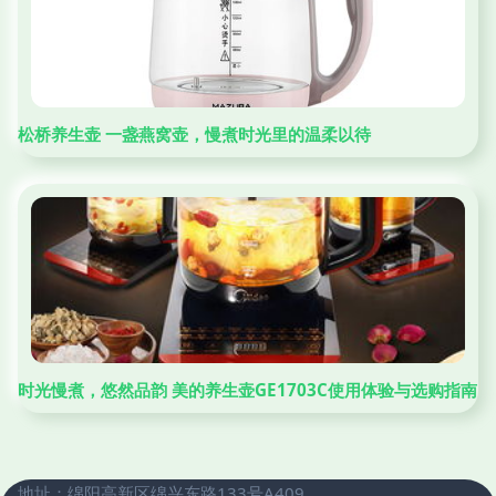
松桥养生壶 一盏燕窝壶，慢煮时光里的温柔以待
时光慢煮，悠然品韵 美的养生壶GE1703C使用体验与选购指南
地址：绵阳高新区绵兴东路133号A409