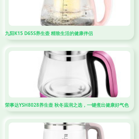
九阳K15 D65S养生壶 精致生活的健康伴侣
荣事达YSH8028养生壶 秋冬温润之选，一键煮出健康好气色