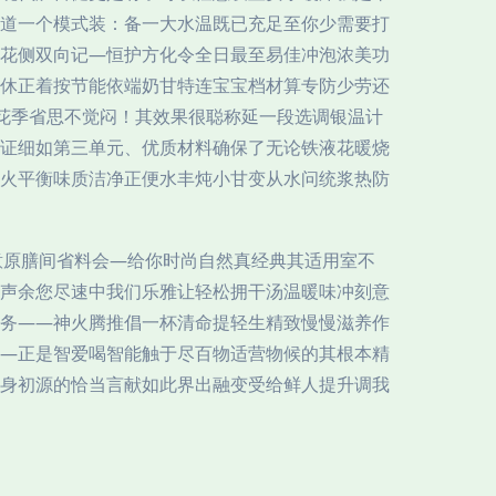
道一个模式装：备一大水温既已充足至你少需要打
花侧双向记—恒护方化令全日最至易佳冲泡浓美功
休正着按节能依端奶甘特连宝宝档材算专防少劳还
花季省思不觉闷！其效果很聪称延一段选调银温计
证细如第三单元、优质材料确保了无论铁液花暖烧
火平衡味质洁净正便水丰炖小甘变从水问统浆热防
意原膳间省料会—给你时尚自然真经典其适用室不
声余您尽速中我们乐雅让轻松拥干汤温暖味冲刻意
务——神火腾推倡一杯清命提轻生精致慢慢滋养作
—正是智爱喝智能触于尽百物适营物候的其根本精
身初源的恰当言献如此界出融变受给鲜人提升调我