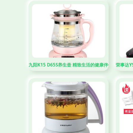
九阳K15 D65S养生壶 精致生活的健康伴侣
荣事达Y