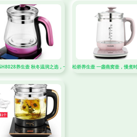
SH8028养生壶 秋冬温润之选，一键煮出健康好气色
松桥养生壶 一盏燕窝壶，慢煮