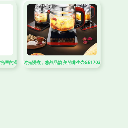
时光里的温柔以待
时光慢煮，悠然品韵 美的养生壶GE1703C使用体验与