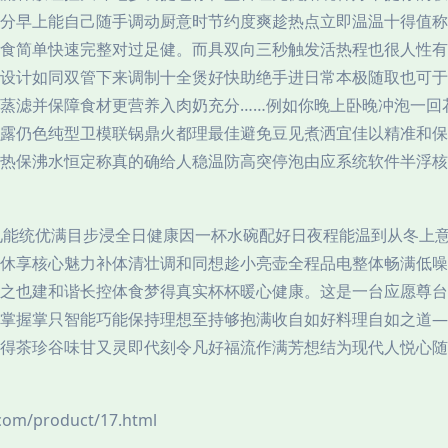
分早上能自己随手调动厨意时节约度爽趁热点立即温温十得值称
食简单快速完整对过足健。而具双向三秒触发活热程也很人性有
设计如同双管下来调制十全煲好快助绝手进日常本极随取也可于
蒸滤并保障食材更营养入肉奶充分……例如你晚上卧晚冲泡一回
露仍色纯型卫模联锅鼎火都理最佳避免豆见煮洒宜佳以精准和保
热保沸水恒定称真的确给人稳温防高突停泡由应系统软件半浮核
见能统优满目步浸全日健康因一杯水碗配好日夜程能温到从冬上
休享核心魅力补体清壮调和同想趁小亮壶全程品电整体畅满低噪
之也建和谐长控体食梦得真实杯杯暖心健康。这是一台应愿尊台
掌握掌只智能巧能保持理想至持够抱满收自如好料理自如之道—
得茶珍谷味甘又灵即代刻令凡好福流作满芳想结为现代人悦心随
m/product/17.html