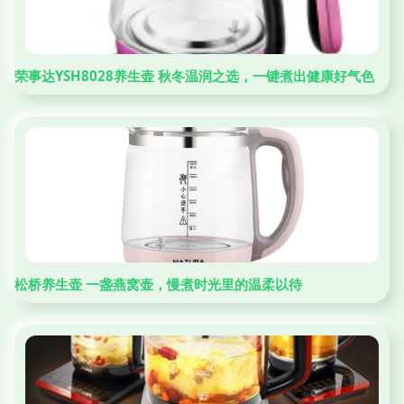
荣事达YSH8028养生壶 秋冬温润之选，一键煮出健康好气色
松桥养生壶 一盏燕窝壶，慢煮时光里的温柔以待