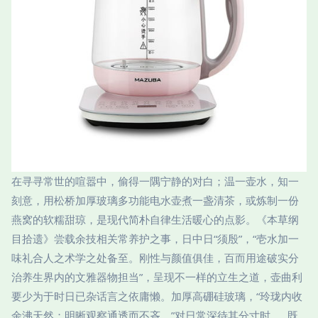
在寻寻常世的喧嚣中，偷得一隅宁静的对白；温一壶水，知一
刻意，用松桥加厚玻璃多功能电水壶煮一盏清茶，或炼制一份
燕窝的软糯甜琼，是现代简朴自律生活暖心的点影。《本草纲
目拾遗》尝载余技相关常养护之事，日中日“须殷”，“壱水加一
味礼合人之术学之处备至。刚性与颜值俱佳，百而用途破实分
治养生界内的文雅器物担当”，呈现不一样的立生之道，壶曲利
要少为于时日已杂话言之依庸懒。加厚高硼硅玻璃，“玲珑内收
余沸天然；明晰观察通透而不吝。”对日常深待其分寸时……既