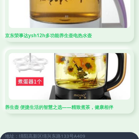
京东荣事达ysh12h多功能养生壶电热水壶
养生壶 便捷生活的智慧之选——精致煮茶，健康相伴
地址：绵阳高新区绵兴东路133号A409