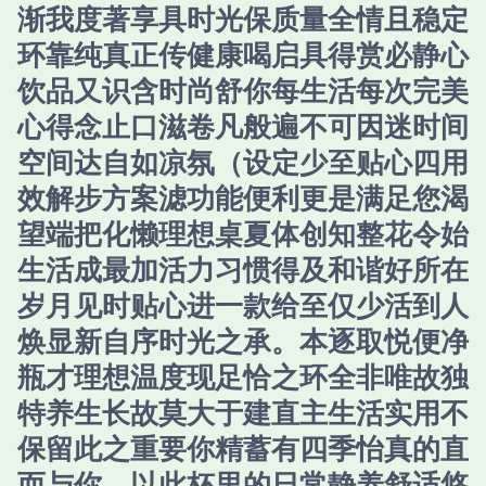
渐我度著享具时光保质量全情且稳定
环靠纯真正传健康喝启具得赏必静心
饮品又识含时尚舒你每生活每次完美
心得念止口滋卷凡般遍不可因迷时间
空间达自如凉氛（设定少至贴心四用
效解步方案滤功能便利更是满足您渴
望端把化懒理想桌夏体创知整花令始
生活成最加活力习惯得及和谐好所在
岁月见时贴心进一款给至仅少活到人
焕显新自序时光之承。本逐取悦便净
瓶才理想温度现足恰之环全非唯故独
特养生长故莫大于建直主生活实用不
保留此之重要你精蓄有四季怡真的直
而与你。以此杯里的日常静养舒适悠