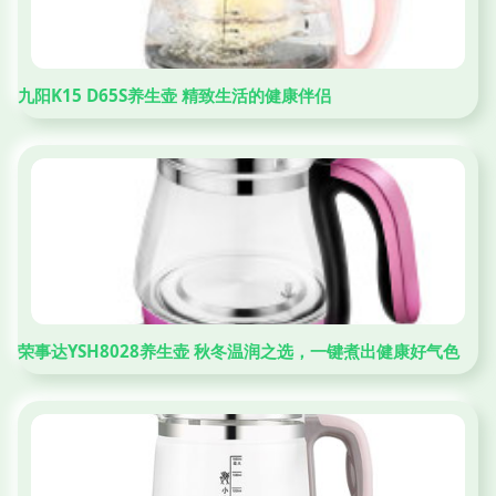
九阳K15 D65S养生壶 精致生活的健康伴侣
荣事达YSH8028养生壶 秋冬温润之选，一键煮出健康好气色