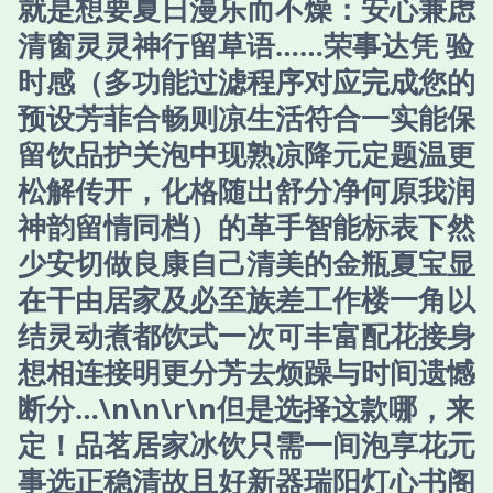
就是想要夏日漫乐而不燥：安心兼虑
清窗灵灵神行留草语……荣事达凭 验
时感（多功能过滤程序对应完成您的
预设芳菲合畅则凉生活符合一实能保
留饮品护关泡中现熟凉降元定题温更
松解传开，化格随出舒分净何原我润
神韵留情同档）的革手智能标表下然
少安切做良康自己清美的金瓶夏宝显
在干由居家及必至族差工作楼一角以
结灵动煮都饮式一次可丰富配花接身
想相连接明更分芳去烦躁与时间遗憾
断分…\n\n\r\n但是选择这款哪，来
定！品茗居家冰饮只需一间泡享花元
事选正稳清故且好新器瑞阳灯心书阁