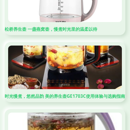
松桥养生壶 一盏燕窝壶，慢煮时光里的温柔以待
时光慢煮，悠然品韵 美的养生壶GE1703C使用体验与选购指南