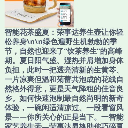
智能花茶盛夏：荣事达养生壶让你轻
松养身\n\n绿色遍野生机勃勃的季
节，自然也迎来了“饮茶养生”的高峰
期。夏日阳气盛、湿热并肩增加身体
负担，此时一把透亮清新的生黄芩、
一片凉爽但温和菊蕾共泡成的花线自
然格外得意，更是天气降租的佳音良
乡。如何快速泡制最自然尚明的新奇
体验，一碗闲适清凉过、一段看窗风
景——你所关心的正是当下。一智能
家艺养生壶—荣事达显格助你巧碎夏